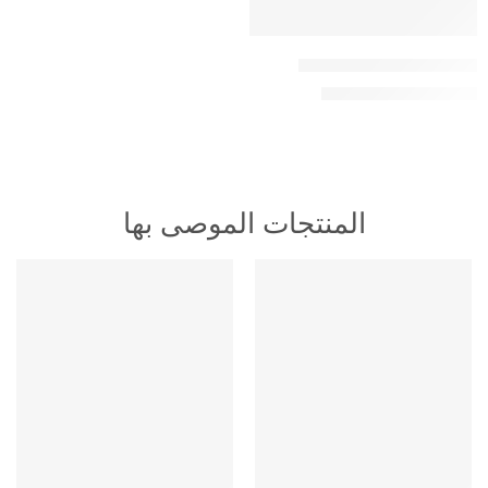
اشتراك باقة للكبار 6 شهور
99,00
ر.س
149,00
ر.س
المنتجات الموصى بها
HOT
HOT
متميز
متميز
-16%
-16%