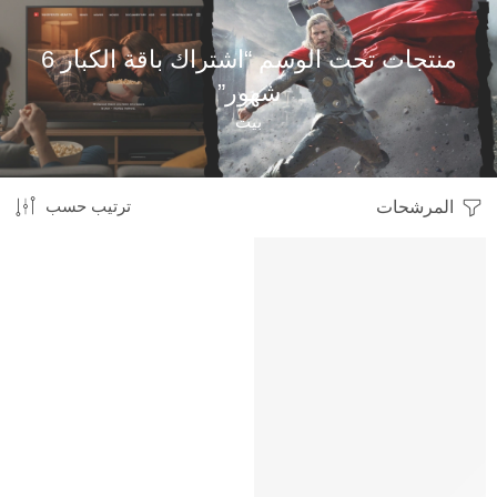
منتجات تحت الوسم “اشتراك باقة الكبار 6
شهور”
بيت
المرشحات
ترتيب حسب
HOT
متميز
-34%