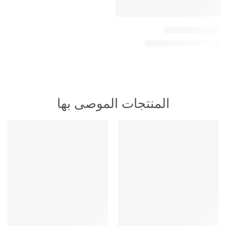
اشتراك باقة للكبار
110,00
ر.س
150,00
ر.س
المنتجات الموصى بها
HOT
HOT
متميز
متميز
-16%
-16%