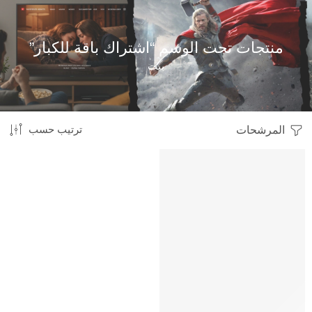
منتجات تحت الوسم “اشتراك باقة للكبار”
بيت
المرشحات
ترتيب حسب
HOT
متميز
-27%