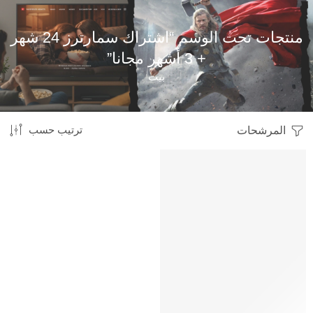
منتجات تحت الوسم “اشتراك سمارترز 24 شهر
+ 3 أشهر مجانا”
بيت
المرشحات
ترتيب حسب
HOT
متميز
-36%
محدود