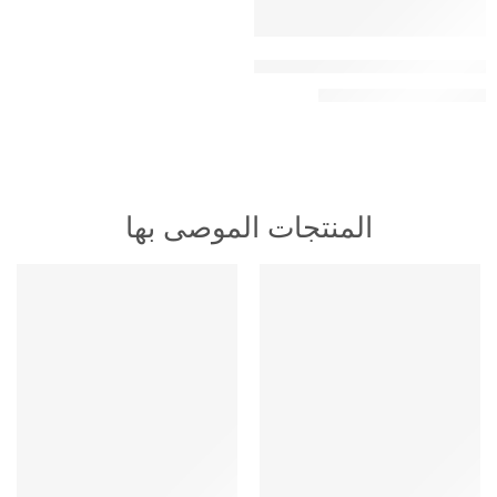
اشتراك سمارترز لجهازين بنفس الوقت + 3 أشهر مجانا
129,00
ر.س
200,00
ر.س
المنتجات الموصى بها
HOT
HOT
متميز
متميز
-16%
-16%