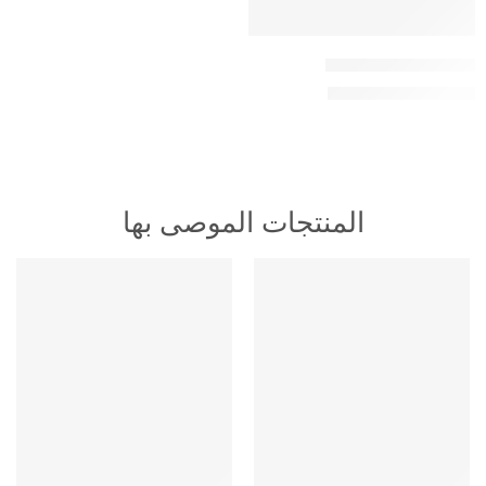
اشتراك فالكون 1 شهر
50,00
ر.س
70,00
ر.س
المنتجات الموصى بها
HOT
HOT
متميز
متميز
-16%
-16%