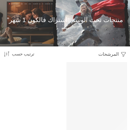
منتجات تحت الوسم “اشتراك فالكون 1 شهر”
بيت
المرشحات
ترتيب حسب
HOT
متميز
-29%