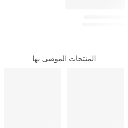
اشتراك فالكون 6 شهور
110,00
ر.س
200,00
ر.س
المنتجات الموصى بها
HOT
HOT
متميز
متميز
-16%
-16%