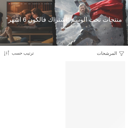
منتجات تحت الوسم “اشتراك فالكون 6 اشهر”
بيت
المرشحات
ترتيب حسب
HOT
متميز
-45%