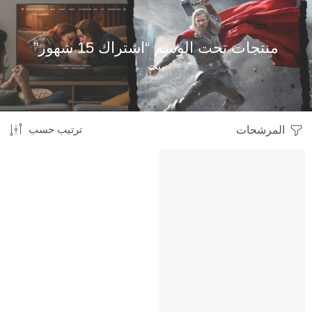
منتجات تحت الوسم “اشتراك 15 شهور”
بيت
المرشحات
ترتيب حسب
HOT
متميز
-18%
محدود