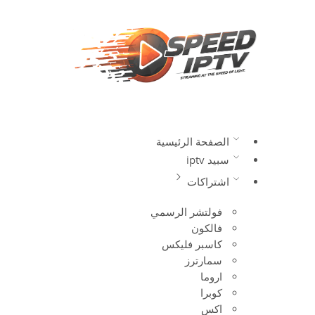
الصفحة الرئيسية
سبيد iptv
اشتراكات
فولتشر الرسمي
فالكون
كاسبر فليكس
سمارترز
اروما
كوبرا
اكس