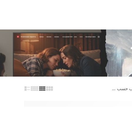
...
يب حسب