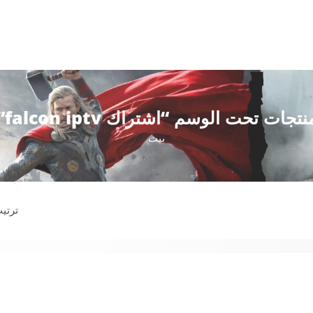
نتجات تحت الوسم “اشتراك falcon iptv”
بيت
ترت