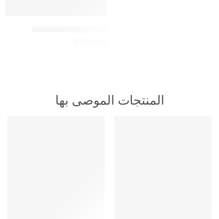
اشتراك سمارترز 6 شهور
49,00
ر.س
المنتجات الموصى بها
HOT
HOT
متميز
متميز
-16%
-16%