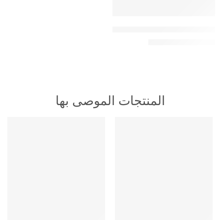
تفعيل إيبو بلاير IBO Player مدي الحياة
49,00
ر.س
70,00
ر.س
المنتجات الموصى بها
HOT
HOT
متميز
متميز
-16%
-16%