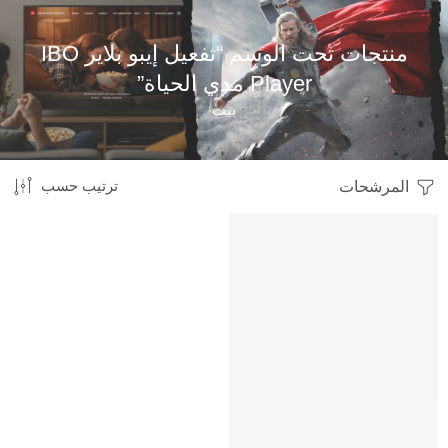
منتجات تحت الوسم “تفعيل إيبو بلاير IBO
Player مدي الحياة”
بيت
المرشحات
ترتيب حسب
-30%