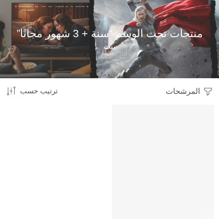
منتجات تحت الوسم “سنة + 3 شهور مجانًا”
بيت
المرشحات
ترتيب حسب
HOT
متميز
-18%
محدود