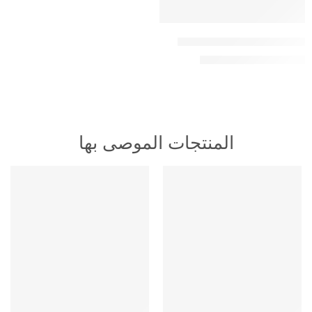
اشتراك فالكون سنة – جهازين
399,00
ر.س
450,00
ر.س
المنتجات الموصى بها
HOT
HOT
متميز
متميز
-16%
-16%