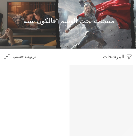
منتجات تحت الوسم “فالكون سنه”
بيت
المرشحات
ترتيب حسب
HOT
متميز
-11%