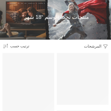
منتجات تحت الوسم “18 شهر”
بيت
المرشحات
ترتيب حسب
HOT
HOT
متميز
متميز