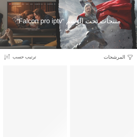
منتجات تحت الوسم “Falcon pro iptv”
بيت
المرشحات
ترتيب حسب
HOT
HOT
متميز
متميز
-11%
-35%