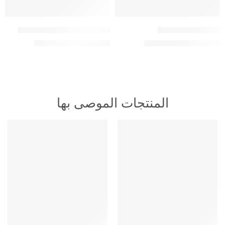
اشتراك فالكون سنة
اشتراك فالكون سنة – جهازين
194,00
ر.س
399,00
ر.س
300,00
ر.س
450,00
ر.س
المنتجات الموصى بها
HOT
HOT
متميز
متميز
-16%
-16%