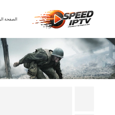
الصفحة الر