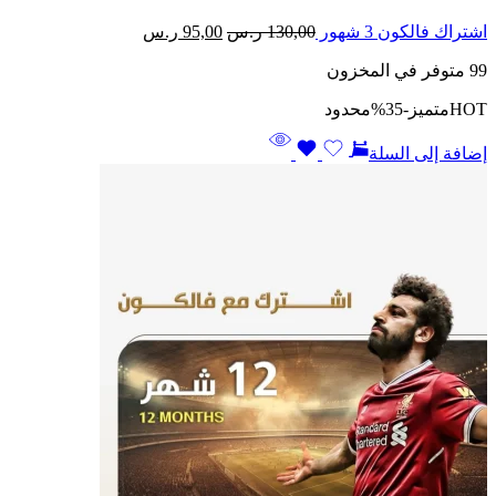
السعر
السعر
اشتراك فالكون 3 شهور
130,00
ر.س
95,00
ر.س
الأصلي
الحالي
99 متوفر في المخزون
هو:
هو:
130,00 ر.س.
95,00 ر.س.
HOT
متميز
-35%
محدود
إضافة إلى السلة