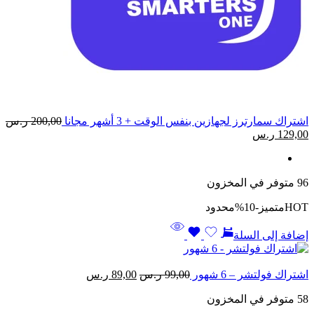
اشتراك سمارترز لجهازين بنفس الوقت + 3 أشهر مجانا
200,00
ر.س
السعر
السعر
129,00
ر.س
الأصلي
الحالي
هو:
هو:
200,00 ر.س.
129,00 ر.س.
96 متوفر في المخزون
HOT
متميز
-10%
محدود
إضافة إلى السلة
السعر
السعر
اشتراك فولتشر – 6 شهور
99,00
ر.س
89,00
ر.س
الأصلي
الحالي
58 متوفر في المخزون
هو:
هو:
99,00 ر.س.
89,00 ر.س.