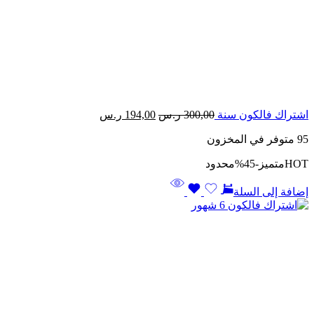
السعر
السعر
اشتراك فالكون سنة
300,00
ر.س
194,00
ر.س
الأصلي
الحالي
95 متوفر في المخزون
هو:
هو:
300,00 ر.س.
194,00 ر.س.
HOT
متميز
-45%
محدود
إضافة إلى السلة