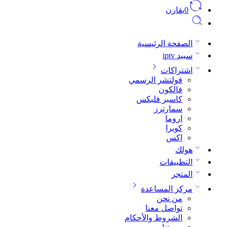
0
يقارن
الصفحة الرئيسية
سبيد iptv
اشتراكات
فولتشر الرسمي
فالكون
كاسبر فليكس
سمارترز
اروما
كوبرا
اكس
هولك
التطبيقات
المتجر
مركز المساعدة
من نحن
تواصل معنا
الشروط والأحكام