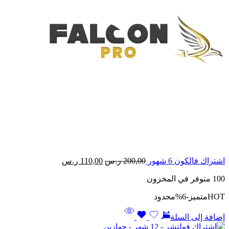
السعر
السعر
اشتراك فالكون 6 شهور
200,00
ر.س
110,00
ر.س
الأصلي
الحالي
100 متوفر في المخزون
هو:
هو:
200,00 ر.س.
110,00 ر.س.
HOT
متميز
-6%
محدود
إضافة إلى السلة