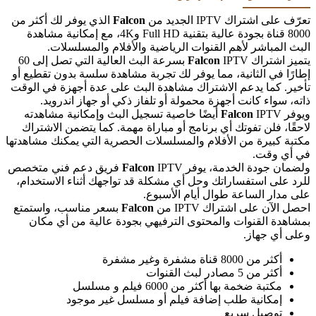
——————
تعرّف على اشتراك IPTV الجديد من
Falcon
الذي يوفر لك أكثر من
8000 قناة بجودة عالية بتقنية Full HD و4K، مع إمكانية مشاهدة
البث المباشر لأهم القنوات الرياضية والأفلام والمسلسلات.
يتميز اشتراك
Falcon
IPTV بسرعة البث العالية التي تصل إلى 60
إطارًا في الثانية، مما يوفر لك تجربة مشاهدة سلسة بدون تقطيع أو
تأخير. كما يدعم الاشتراك مشاهدة البث على عدة أجهزة في الوقت
ذاته، سواء كانت أجهزة محمولة أو تلفاز ذكي أو جهاز اندرويد.
ويوفر
Falcon
IPTV أيضًا خاصية تسجيل البث وإمكانية مشاهدته
لاحقًا، فلن تفوتك أي برنامج أو مباراة مهمة. كما يتضمن الاشتراك
مكتبة كبيرة من الأفلام والمسلسلات الحصرية التي يمكنك مشاهدتها
في أي وقت.
ولضمان جودة الخدمة، يوفر
Falcon
IPTV فريق دعم فني متخصص
للرد على استفساراتك وحل أي مشكلة قد تواجهك أثناء الاستخدام،
على مدار الساعة طوال أيام الأسبوع.
احصل الآن على اشتراك IPTV من
Falcon
بسعر مناسب، واستمتع
بمشاهدة القنوات والمحتوى الترفيهي بجودة عالية من أي مكان
وعلى أي جهاز.
أكثر من 8000 قناة مشفرة وغير مشفرة
أكثر من 5 مصادر لبث القنوات
مكتبة ضخمة بها أكثر من 6000 فيلم و مسلسل
إمكانية طلب إضافة فيلم أو مسلسل غير موجود
توصيل سريع