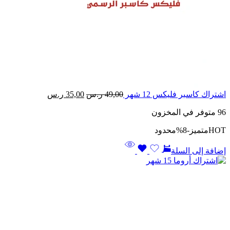
السعر
السعر
اشتراك كاسبر فليكس 12 شهر
49,00
ر.س
35,00
ر.س
الأصلي
الحالي
96 متوفر في المخزون
هو:
هو:
49,00 ر.س.
35,00 ر.س.
HOT
متميز
-8%
محدود
إضافة إلى السلة