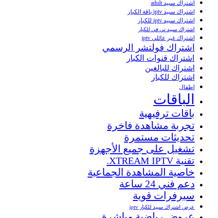
اشتراك سبيد adult
اشتراك سبيد iptv باقة الكبار
اشتراك سبيد iptv للكبار
اشتراك سبيد تي في للكبار
اشتراك غير عائلي iptv
اشتراك فولتشر الرسمي
اشتراك قنوات الكبار
اشتراك للبالغين
اشتراك للكبار
اطفال
الباقات
باقات ترفيهية
تجربة مشاهدة فاخرة
تحديثات مستمرة
تشغيل على جميع الأجهزة
تقنية XTREAM IPTV.
خاصية المشاهدة الجماعية
دعم فني 24 ساعة
سيرفرات قوية
عرض اشتراك سبيد للكبار iptv
عروض رياضية مباشرة