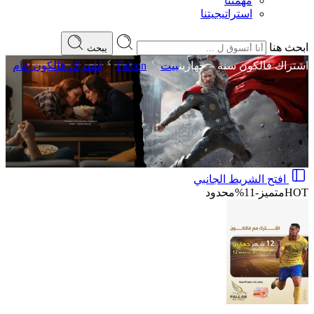
مهمتنا
استراتيجيتنا
ابحث هنا
يبحث
اشتراك فالكون سنة – جهازين
بيت
Falcon
اشتراك فالكون عام
افتح الشريط الجانبي
HOT
متميز
-11%
محدود