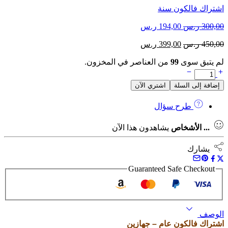
اشتراك فالكون سنة
السعر
السعر
300,00
ر.س
194,00
ر.س
الأصلي
الحالي
السعر
السعر
450,00
ر.س
399,00
ر.س
هو:
هو:
الأصلي
الحالي
300,00 ر.س.
194,00 ر.س.
لم يتبق سوى
99
من العناصر في المخزون.
هو:
هو:
كمية
450,00 ر.س.
399,00 ر.س.
اشتراك
إضافة إلى السلة
اشتري الآن
فالكون
سنة
طرح سؤال
-
جهازين
...
الأشخاص
يشاهدون هذا الآن
يشارك
Guaranteed Safe Checkout
الوصف
اشتراك فالكون عام – جهازين