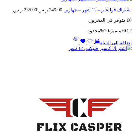
السعر
السعر
اشتراك فولتشر – 12 شهر – جهازين
249,00
ر.س
235,00
ر.س
الأصلي
الحالي
60 متوفر في المخزون
هو:
هو:
249,00 ر.س.
235,00 ر.س.
HOT
متميز
-29%
محدود
إضافة إلى السلة